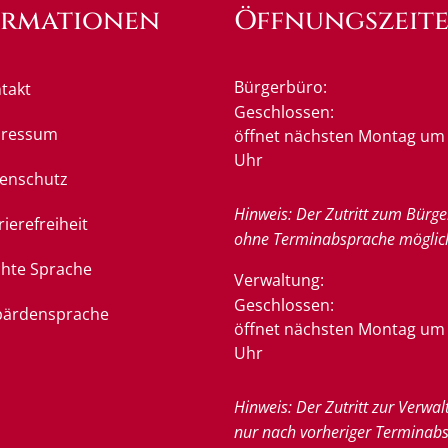
ormationen
Öffnungszeit
Bürgerbüro:
takt
Klicken, um weitere Öffnung
Geschlossen:
pressum
öffnet nächsten Montag um 
Uhr
enschutz
Hinweis: Der Zutritt zum Bürge
rierefreiheit
ohne Terminabsprache möglic
chte Sprache
Verwaltung:
Klicken, um weitere Öffnung
Geschlossen:
ärdensprache
öffnet nächsten Montag um 
Uhr
Hinweis: Der Zutritt zur Verwal
nur nach vorheriger Terminab