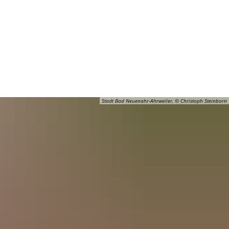
Barrierefreiheit
Öffnungszeiten
Kontakt
ADT
FREIZEIT
Stadt Bad Neuenahr-Ahrweiler, © Christoph Steinborn