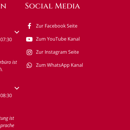
en
Social Media
Zur Facebook Seite
s- oder Schließzeiten auszublenden
Zum YouTube Kanal
07:30
Zur Instagram Seite
rbüro ist
Zum WhatsApp Kanal
h.
s- oder Schließzeiten auszublenden
08:30
tung ist
sprache