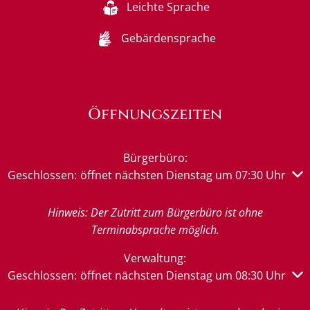
Leichte Sprache
Gebärdensprache
Öffnungszeiten
Bürgerbüro:
Klicken, um weitere Öffnungs- oder Schließzeiten auszub
Geschlossen:
öffnet nächsten Dienstag um 07:30 Uhr
Hinweis: Der Zutritt zum Bürgerbüro ist ohne
Terminabsprache möglich.
Verwaltung:
Klicken, um weitere Öffnungs- oder Schließzeiten auszub
Geschlossen:
öffnet nächsten Dienstag um 08:30 Uhr