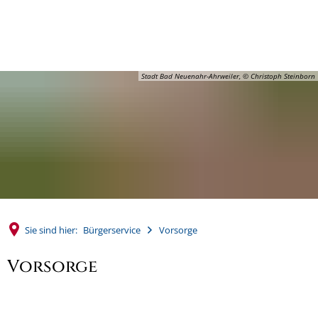
MENÜ
Stadt Bad Neuenahr-Ahrweiler, © Christoph Steinborn
Sie sind hier:
Bürgerservice
Vorsorge
Vorsorge
Vorsorge