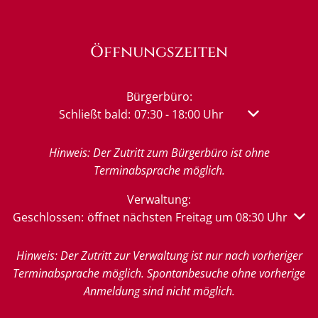
Öffnungszeiten
Bürgerbüro:
Klicken, um weitere Öffnungs- oder Schließzeit
Schließt bald:
07:30
-
18:00
Uhr
Von 07:30 bis 
Hinweis: Der Zutritt zum Bürgerbüro ist ohne
Terminabsprache möglich.
Verwaltung:
Klicken, um weitere Öffnungs- oder Schließzeiten auszu
Geschlossen:
öffnet nächsten Freitag um 08:30 Uhr
Hinweis: Der Zutritt zur Verwaltung ist nur nach vorheriger
Terminabsprache möglich. Spontanbesuche ohne vorherige
Anmeldung sind nicht möglich.