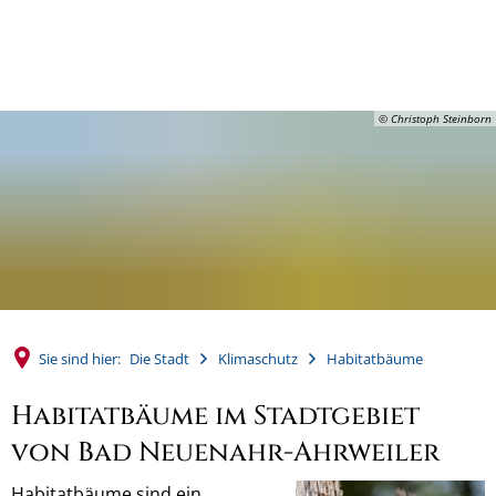
MENÜ
© Christoph Steinborn
Sie sind hier:
Die Stadt
Klimaschutz
Habitatbäume
Habitatbäume im Stadtgebiet
von Bad Neuenahr-Ahrweiler
Habitatbäume sind ein