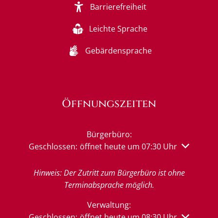
Barrierefreiheit
Leichte Sprache
Gebärdensprache
Öffnungszeiten
Bürgerbüro:
Klicken, um weitere Öffnungs- oder Schließzeiten 
Geschlossen:
öffnet heute um 07:30 Uhr
Hinweis: Der Zutritt zum Bürgerbüro ist ohne
Terminabsprache möglich.
Verwaltung:
Klicken, um weitere Öffnungs- oder Schließzeiten 
Geschlossen:
öffnet heute um 08:30 Uhr