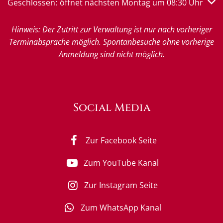
Klicken, um weitere Öffnungs- oder Schließzeiten auszub
Geschlossen:
öffnet nächsten Montag um 08:30 Uhr
Hinweis: Der Zutritt zur Verwaltung ist nur nach vorheriger
Terminabsprache möglich. Spontanbesuche ohne vorherige
Anmeldung sind nicht möglich.
Social Media
Zur Facebook Seite
Zum YouTube Kanal
Zur Instagram Seite
Zum WhatsApp Kanal