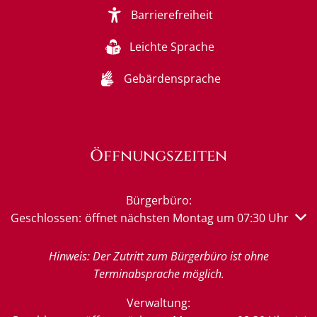
Barrierefreiheit
Leichte Sprache
Gebärdensprache
Öffnungszeiten
Bürgerbüro:
Klicken, um weitere Öffnungs- oder Schließzeiten auszub
Geschlossen:
öffnet nächsten Montag um 07:30 Uhr
Hinweis: Der Zutritt zum Bürgerbüro ist ohne
Terminabsprache möglich.
Verwaltung: