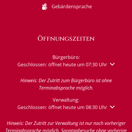
Gebärdensprache
Öffnungszeiten
Bürgerbüro:
Klicken, um weitere Öffnungs- oder Schließzeiten 
Geschlossen:
öffnet heute um 07:30 Uhr
Hinweis: Der Zutritt zum Bürgerbüro ist ohne
Terminabsprache möglich.
Verwaltung:
Klicken, um weitere Öffnungs- oder Schließzeiten 
Geschlossen:
öffnet heute um 08:30 Uhr
Hinweis: Der Zutritt zur Verwaltung ist nur nach vorheriger
Terminabsprache möglich. Spontanbesuche ohne vorherige