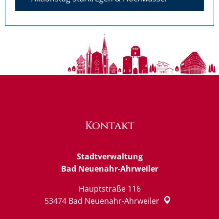
Kontakt
Stadtverwaltung
Bad Neuenahr-Ahrweiler
Hauptstraße 116
53474
Bad Neuenahr-Ahrweiler