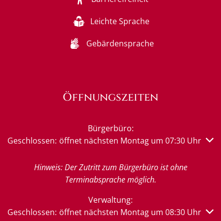
Leichte Sprache
Gebärdensprache
Öffnungszeiten
Bürgerbüro:
Klicken, um weitere Öffnungs- oder Schließzeiten auszub
Geschlossen:
öffnet nächsten Montag um 07:30 Uhr
Hinweis: Der Zutritt zum Bürgerbüro ist ohne
Terminabsprache möglich.
Verwaltung:
Klicken, um weitere Öffnungs- oder Schließzeiten auszub
Geschlossen:
öffnet nächsten Montag um 08:30 Uhr