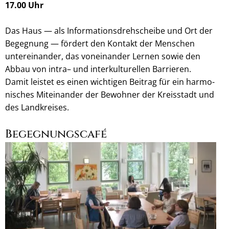
17.00 Uhr
Das Haus — als Infor­ma­ti­ons­dreh­scheibe und Ort der
Begeg­nung — för­dert den Kon­takt der Men­schen
unter­ein­an­der, das von­ein­an­der Ler­nen sowie den
Abbau von intra– und inter­kul­tu­rel­len Bar­rie­ren.
Damit leis­tet es einen wich­ti­gen Bei­trag für ein har­mo­
ni­sches Mit­ein­an­der der Bewoh­ner der Kreis­stadt und
des Landkreises.
Begegnungscafé