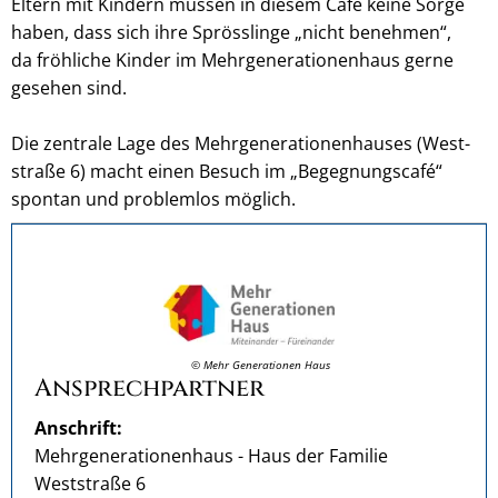
Eltern mit Kin­dern müs­sen in die­sem Café keine Sorge
haben, dass sich ihre Spröss­linge „nicht beneh­men“,
da fröh­li­che Kin­der im Mehr­ge­ne­ra­tio­nen­haus gerne
gese­hen sind.
Die zen­trale Lage des Mehr­ge­ne­ra­tio­nen­hau­ses (West­
straße 6) macht einen Besuch im „Begegnungscafé“
spon­tan und problem­los möglich.
© Mehr Generationen Haus
Ansprechpartner
Anschrift:
Mehrgenerationenhaus - Haus der Familie
Weststraße 6