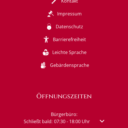
Kontakt
Impressum
Datenschutz
Barrierefreiheit
Leichte Sprache
Gebärdensprache
Öffnungszeiten
Bürgerbüro:
Klicken, um weitere Öffnungs- oder Schließzeit
Schließt bald:
07:30
-
18:00
Uhr
Von 07:30 bis 