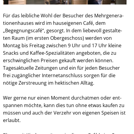
Für das leib­li­che Wohl der Besu­cher des Mehr­ge­ne­ra­
tio­nen­hau­ses wird im haus­ei­ge­nen Café, dem
„Begegnungscafé“, gesorgt. In dem lie­be­voll gestal­te­
ten Raum (im ers­ten Ober­ge­schoss) wer­den von
Montag bis Freitag zwi­schen 9 Uhr und 17 Uhr kleine
Snacks und Kaffee-Spezialitäten ange­bo­ten, die zu
erschwing­li­chen Prei­sen gekauft wer­den kön­nen.
Tagesak­tu­elle Zei­tun­gen und ein für jeden Besu­cher
frei zugäng­li­cher Inter­net­an­schluss sor­gen für die
nötige Zer­streu­ung im hek­ti­schen Alltag.
Wer gerne nur einen Moment durch­at­men oder ent­
span­nen möchte, kann dies tun ohne etwas kau­fen zu
müs­sen und auch der Ver­zehr von eige­nen Spei­sen ist
erlaubt.