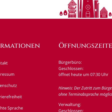
ormationen
Öffnungszeit
Bürgerbüro:
takt
Klicken, um weitere Öffnung
Geschlossen:
pressum
öffnet heute um 07:30 Uhr
enschutz
Hinweis: Der Zutritt zum Bürge
ohne Terminabsprache möglic
rierefreiheit
Verwaltung:
chte Sprache
Klicken, um weitere Öffnung
Geschlossen: