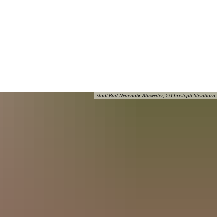
Barrierefreiheit
Öffnungszeiten
Kontakt
ADT
FREIZEIT
Stadt Bad Neuenahr-Ahrweiler, © Christoph Steinborn