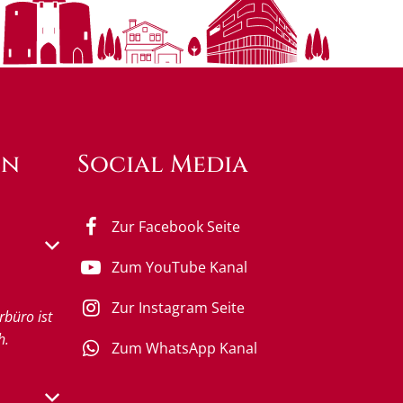
en
Social Media
Zur Facebook Seite
s- oder Schließzeiten auszublenden
Zum YouTube Kanal
Zur Instagram Seite
rbüro ist
h.
Zum WhatsApp Kanal
s- oder Schließzeiten auszublenden