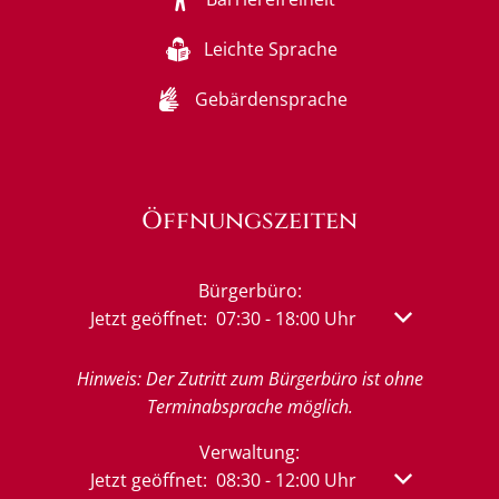
Leichte Sprache
Gebärdensprache
Öffnungszeiten
Bürgerbüro:
Klicken, um weitere Öffnungs- oder Schließzeit
Jetzt geöffnet:
07:30
-
18:00
Uhr
Von 07:30 bis
Hinweis: Der Zutritt zum Bürgerbüro ist ohne
Terminabsprache möglich.
Verwaltung:
Klicken, um weitere Öffnungs- oder Schließzeit
Jetzt geöffnet:
08:30
-
12:00
Uhr
Von 08:30 bis