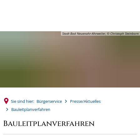
MENÜ
Stadt Bad Neuenahr-Ahrweiler, © Christoph Steinborn
Sie sind hier:
Bürgerservice
Presse/Aktuelles
Bauleitplanverfahren
Bauleitplanverfahren