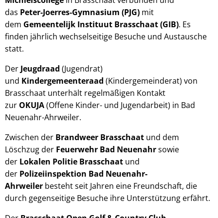
Michielscollege
in Brasschaat verbunden und
das
Peter-Joerres-Gymnasium (PJG)
mit
dem
Gemeentelijk Instituut Brasschaat (GIB)
. Es
finden jährlich wechselseitige Besuche und Austausche
statt.
Der
Jeugdraad
(Jugendrat)
und
Kindergemeenteraad
(Kindergemeinderat) von
Brasschaat unterhält regelmäßigen Kontakt
zur
OKUJA
(Offene Kinder- und Jugendarbeit) in Bad
Neuenahr-Ahrweiler.
Zwischen der
Brandweer Brasschaat
und dem
Löschzug der
Feuerwehr Bad Neuenahr
sowie
der
Lokalen Politie Brasschaat
und
der
Polizeiinspektion Bad Neuenahr-
Ahrweiler
besteht seit Jahren eine Freundschaft, die
durch gegenseitige Besuche ihre Unterstützung erfährt.