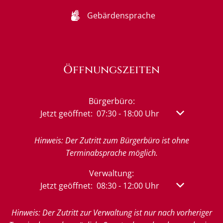
Gebärdensprache
Öffnungszeiten
Bürgerbüro:
Klicken, um weitere Öffnungs- oder Schließzeit
Jetzt geöffnet:
07:30
-
18:00
Uhr
Von 07:30 bis
Hinweis: Der Zutritt zum Bürgerbüro ist ohne
Terminabsprache möglich.
Verwaltung:
Klicken, um weitere Öffnungs- oder Schließzeit
Jetzt geöffnet:
08:30
-
12:00
Uhr
Von 08:30 bis
Hinweis: Der Zutritt zur Verwaltung ist nur nach vorheriger