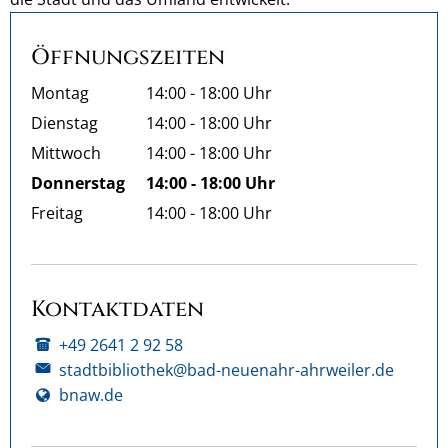
Öffnungszeiten
Montag
14:00
-
18:00
Uhr
Von 14:00 bis 18:00 Uhr
Dienstag
14:00
-
18:00
Uhr
Von 14:00 bis 18:00 Uhr
Mittwoch
14:00
-
18:00
Uhr
Von 14:00 bis 18:00 Uhr
Donnerstag
14:00
-
18:00
Uhr
Von 14:00 bis 18:00 Uhr
Freitag
14:00
-
18:00
Uhr
Von 14:00 bis 18:00 Uhr
Kontaktdaten
+49 2641 2 92 58
stadtbibliothek@bad-neuenahr-ahrweiler.de
bnaw.de