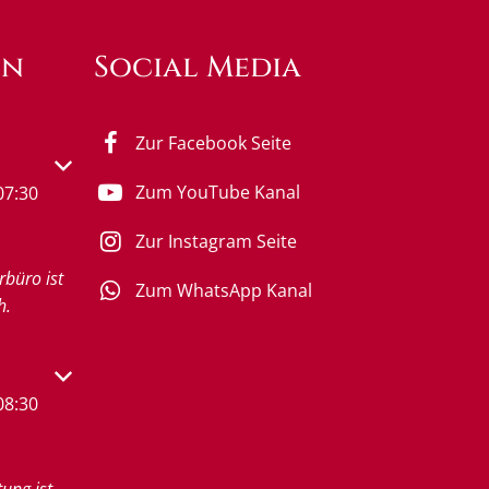
en
Social Media
Zur Facebook Seite
s- oder Schließzeiten auszublenden
Zum YouTube Kanal
07:30
Zur Instagram Seite
rbüro ist
Zum WhatsApp Kanal
h.
s- oder Schließzeiten auszublenden
08:30