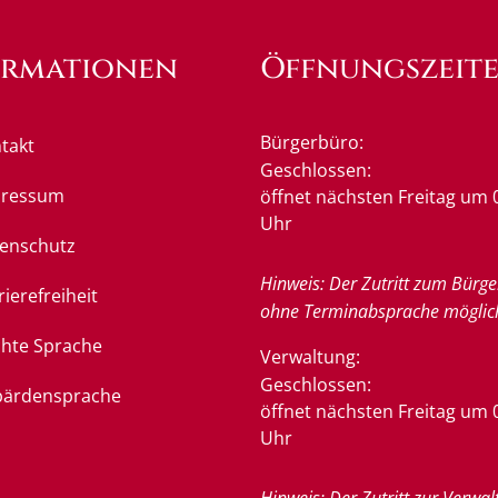
ormationen
Öffnungszeit
Bürgerbüro:
takt
Klicken, um weitere Öffnung
Geschlossen:
pressum
öffnet nächsten Freitag um 
Uhr
enschutz
Hinweis: Der Zutritt zum Bürge
rierefreiheit
ohne Terminabsprache möglic
chte Sprache
Verwaltung:
Klicken, um weitere Öffnung
Geschlossen:
ärdensprache
öffnet nächsten Freitag um 
Uhr