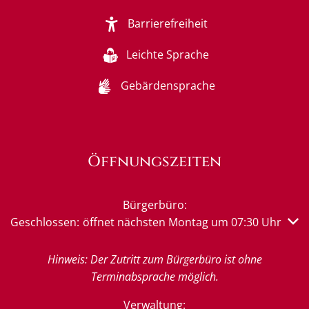
Barrierefreiheit
Leichte Sprache
Gebärdensprache
Öffnungszeiten
Bürgerbüro:
Klicken, um weitere Öffnungs- oder Schließzeiten auszub
Geschlossen:
öffnet nächsten Montag um 07:30 Uhr
Hinweis: Der Zutritt zum Bürgerbüro ist ohne
Terminabsprache möglich.
Verwaltung: