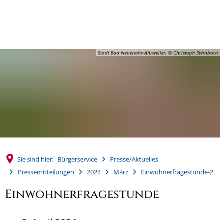
MENÜ
Stadt Bad Neuenahr-Ahrweiler, © Christoph Steinborn
Sie sind hier:
Bürgerservice
Presse/Aktuelles
Pressemitteilungen
2024
März
Einwohnerfragestunde-2
Einwohnerfragestunde