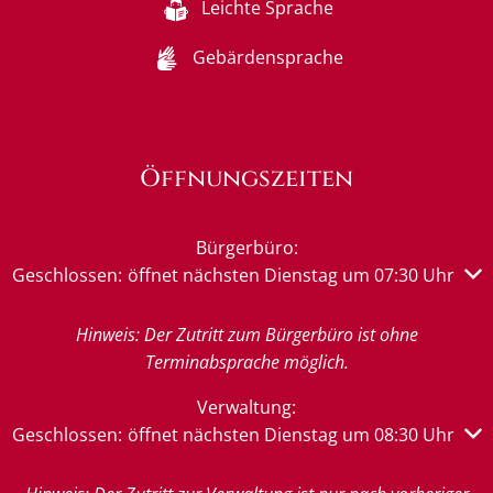
Leichte Sprache
Gebärdensprache
Öffnungszeiten
Bürgerbüro:
Klicken, um weitere Öffnungs- oder Schließzeiten auszub
Geschlossen:
öffnet nächsten Dienstag um 07:30 Uhr
Hinweis: Der Zutritt zum Bürgerbüro ist ohne
Terminabsprache möglich.
Verwaltung:
Klicken, um weitere Öffnungs- oder Schließzeiten auszub
Geschlossen:
öffnet nächsten Dienstag um 08:30 Uhr