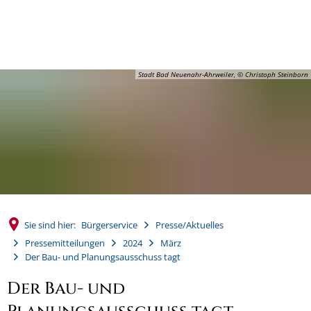
MENÜ
Stadt Bad Neuenahr-Ahrweiler, © Christoph Steinborn
Sie sind hier:
Bürgerservice
Presse/Aktuelles
Pressemitteilungen
2024
März
Der Bau- und Planungsausschuss tagt
Der Bau- und