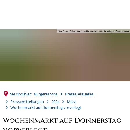
MENÜ
Stadt Bad Neuenahr-Ahrweiler, © Christoph Steinborn
Sie sind hier:
Bürgerservice
Presse/Aktuelles
Pressemitteilungen
2024
März
Wochenmarkt auf Donnerstag vorverlegt
Wochenmarkt auf Donnerstag