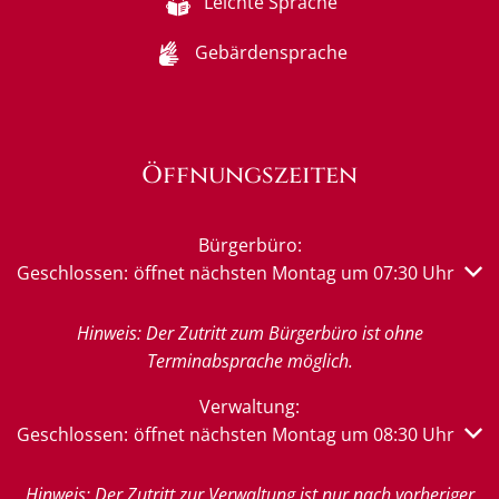
Leichte Sprache
Gebärdensprache
Öffnungszeiten
Bürgerbüro:
Klicken, um weitere Öffnungs- oder Schließzeiten auszub
Geschlossen:
öffnet nächsten Montag um 07:30 Uhr
Hinweis: Der Zutritt zum Bürgerbüro ist ohne
Terminabsprache möglich.
Verwaltung:
Klicken, um weitere Öffnungs- oder Schließzeiten auszub
Geschlossen:
öffnet nächsten Montag um 08:30 Uhr
Hinweis: Der Zutritt zur Verwaltung ist nur nach vorheriger