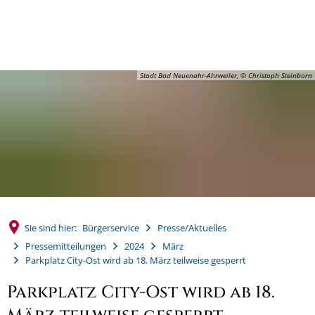
MENÜ
Stadt Bad Neuenahr-Ahrweiler, © Christoph Steinborn
Sie sind hier:
Bürgerservice
Presse/Aktuelles
Pressemitteilungen
2024
März
Parkplatz City-Ost wird ab 18. März teilweise gesperrt
Parkplatz City-Ost wird ab 18.