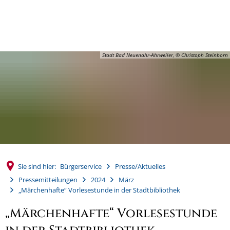
MENÜ
Stadt Bad Neuenahr-Ahrweiler, © Christoph Steinborn
Sie sind hier:
Bürgerservice
Presse/Aktuelles
Pressemitteilungen
2024
März
„Märchenhafte“ Vorlesestunde in der Stadtbibliothek
„Märchenhafte“ Vorlesestunde