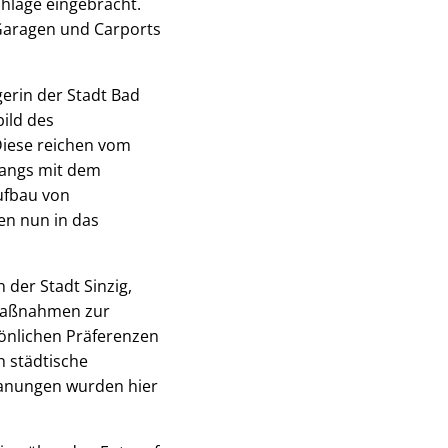
chläge eingebracht.
Garagen und Carports
erin der Stadt Bad
ild des
Diese reichen vom
gangs mit dem
ufbau von
en nun in das
der Stadt Sinzig,
 Maßnahmen zur
önlichen Präferenzen
h städtische
lanungen wurden hier