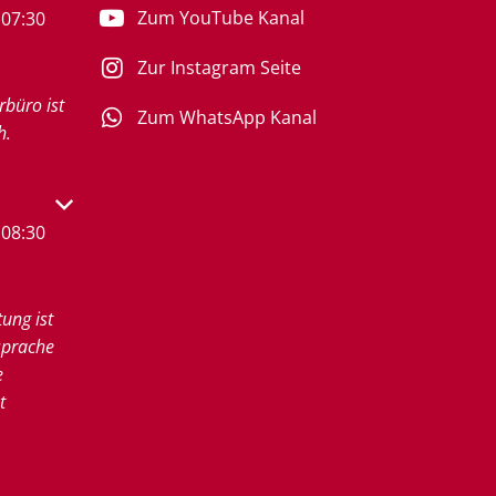
Zum YouTube Kanal
07:30
Zur Instagram Seite
rbüro ist
Zum WhatsApp Kanal
h.
s- oder Schließzeiten auszublenden
08:30
tung ist
sprache
e
t