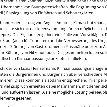
ren Stadt leisten könnten. Auch hier wurden zahlreiche Vors
ie Übernahme von Baumpatenschaften, die Begrünung von 
eil-) Entsiegelung von Einfahrten und Schottergärten.
h unter der Leitung von Angela Amatulli, Klimaschutzmanag
efasste sich mit der Ideensammlung für ein mögliches Leitb
tes. Das Ergebnis zeigt hier eine Fülle von Vorschlägen. 
der Stadt (auch für Touristen) und die Verbesserung des Um
in zur Stärkung von Gastrotomien in Flussnähe oder zum A
ur Kühlung von Hitzehotspots. Die gesammelten Ideen soll
tädtischen Klimaanpassungskonzeptes einfließen.
ch, der von Luzia Heinzelmann, Klimaanpassungsmanagerin 
nten die Bürgerinnen und Bürger sich über verschiedene
mieren. Diese konnten sie sodann entsprechend ihrer pers
rs viel Zuspruch erhielten dabei Maßnahmen, mit denen sic
 und aufwerten lassen. Als eine mögliche Lösung bei Neup
lemente gesehen.