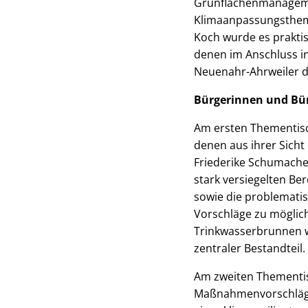
Grünflächenmanageme
Klimaanpassungstheme
Koch wurde es praktis
denen im Anschluss i
Neuenahr-Ahrweiler d
Bürgerinnen und Bür
Am ersten Thementisc
denen aus ihrer Sich
Friederike Schumache
stark versiegelten Be
sowie die problematis
Vorschläge zu mögl
Trinkwasserbrunnen w
zentraler Bestandteil.
Am zweiten Thementisc
Maßnahmenvorschläge 