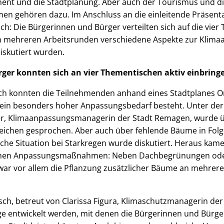
nt und die Stadtplanung. Aber auch der Tourismus und d
n gehören dazu. Im Anschluss an die einleitende Präsent
ch: Die Bürgerinnen und Bürger verteilten sich auf die vier
n mehreren Arbeitsrunden verschiedene Aspekte zur Klima
iskutiert wurden.
ger konnten sich an vier Thementischen aktiv einbring
h konnten die Teilnehmenden anhand eines Stadtplanes Or
t ein besonders hoher Anpassungsbedarf besteht. Unter der
r, Klimaanpassungsmanagerin der Stadt Remagen, wurde ü
reichen gesprochen. Aber auch über fehlende Bäume in Folg
che Situation bei Starkregen wurde diskutiert. Heraus kam
ichen Anpassungsmaßnahmen: Neben Dachbegrünungen od
ar vor allem die Pflanzung zusätzlicher Bäume an mehrere
h, betreut von Clarissa Figura, Klimaschutzmanagerin der S
entwickelt werden, mit denen die Bürgerinnen und Bürger