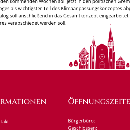
n den kommenden Wochen soll jetzt in den politischen Gre
es als wichtigster Teil des Klimaanpassungskonzeptes a
log soll anschließend in das Gesamtkonzept eingearbeitet
res verabschiedet werden soll.
ormationen
Öffnungszeit
Bürgerbüro:
takt
Klicken, um weitere Öffnung
Geschlossen: