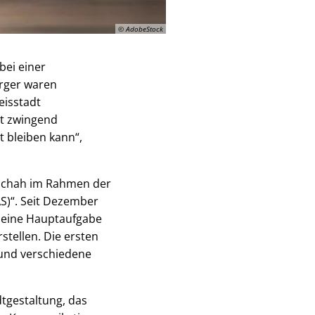
© AdobeStock
bei einer
ürger waren
eisstadt
st zwingend
 bleiben kann“,
eschah im Rahmen der
S)“. Seit Dezember
 Seine Hauptaufgabe
stellen. Die ersten
 und verschiedene
tgestaltung, das