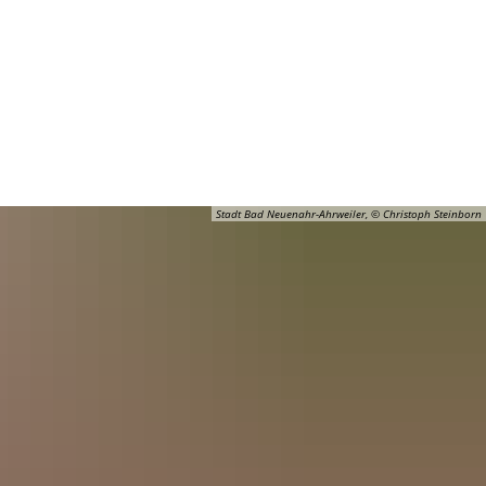
Barrierefreiheit
Öffnungszeiten
Kontakt
ADT
FREIZEIT
Stadt Bad Neuenahr-Ahrweiler, © Christoph Steinborn