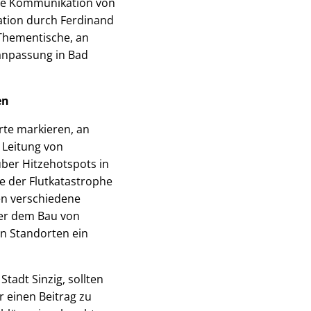
ie Kommunikation von
ation durch Ferdinand
 Thementische, an
anpassung in Bad
en
te markieren, an
 Leitung von
ber Hitzehotspots in
e der Flutkatastrophe
en verschiedene
er dem Bau von
n Standorten ein
tadt Sinzig, sollten
 einen Beitrag zu