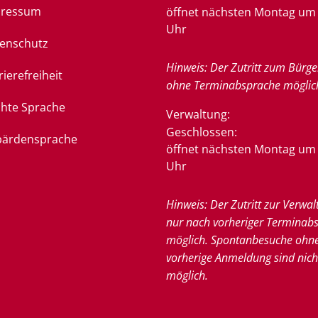
pressum
öffnet nächsten Montag um 
Uhr
enschutz
Hinweis: Der Zutritt zum Bürge
rierefreiheit
ohne Terminabsprache möglic
chte Sprache
Verwaltung:
Klicken, um weitere Öffnung
Geschlossen:
ärdensprache
öffnet nächsten Montag um 
Uhr
Hinweis: Der Zutritt zur Verwal
nur nach vorheriger Terminab
möglich. Spontanbesuche ohn
vorherige Anmeldung sind nich
möglich.