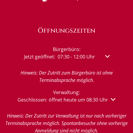
Öffnungszeiten
Bürgerbüro:
Klicken, um weitere Öffnungs- oder Schließzeit
Jetzt geöffnet:
07:30
-
12:00
Uhr
Von 07:30 bis
Hinweis: Der Zutritt zum Bürgerbüro ist ohne
Terminabsprache möglich.
Verwaltung:
Klicken, um weitere Öffnungs- oder Schließzeiten 
Geschlossen:
öffnet heute um 08:30 Uhr
Hinweis: Der Zutritt zur Verwaltung ist nur nach vorheriger
Terminabsprache möglich. Spontanbesuche ohne vorherige
Anmeldung sind nicht möglich.