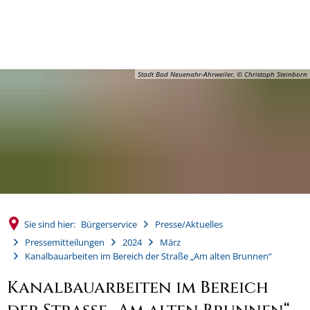
MENÜ
Stadt Bad Neuenahr-Ahrweiler, © Christoph Steinborn
Sie sind hier:
Bürgerservice
Presse/Aktuelles
Pressemitteilungen
2024
März
Kanalbauarbeiten im Bereich der Straße „Am alten Brunnen“
Kanalbauarbeiten im Bereich