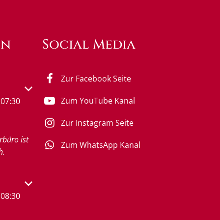
en
Social Media
Zur Facebook Seite
s- oder Schließzeiten auszublenden
Zum YouTube Kanal
07:30
Zur Instagram Seite
rbüro ist
Zum WhatsApp Kanal
h.
s- oder Schließzeiten auszublenden
08:30