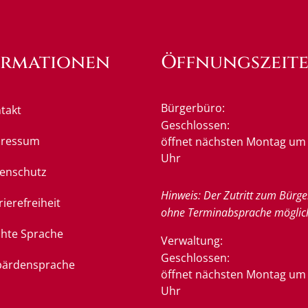
ormationen
Öffnungszeit
Bürgerbüro:
takt
Klicken, um weitere Öffnung
Geschlossen:
pressum
öffnet nächsten Montag um 
Uhr
enschutz
Hinweis: Der Zutritt zum Bürge
rierefreiheit
ohne Terminabsprache möglic
chte Sprache
Verwaltung:
Klicken, um weitere Öffnung
Geschlossen:
ärdensprache
öffnet nächsten Montag um 
Uhr