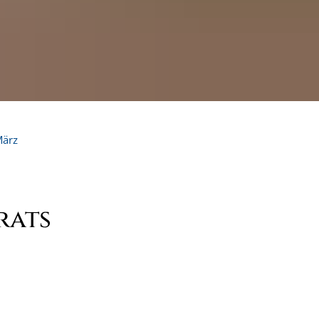
ärz
rats