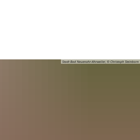
Barrierefreiheit
Öffnungszeiten
Kontakt
ADT
FREIZEIT
Stadt Bad Neuenahr-Ahrweiler, © Christoph Steinborn