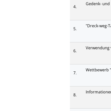
Gedenk- und 
4.
"Dreck-weg-T
5.
Verwendung v
6.
Wettbewerb "
7.
Informatione
8.