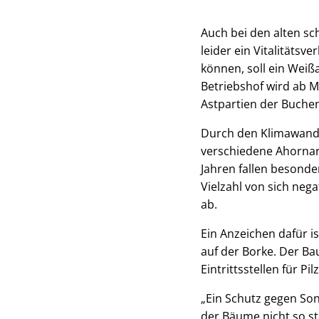
Auch bei den alten sc
leider ein Vitalitäts
können, soll ein Weiß
Betriebshof wird ab 
Astpartien der Buche
Durch den Klimawand
verschiedene Ahornart
Jahren fallen besond
Vielzahl von sich nega
ab.
Ein Anzeichen dafür i
auf der Borke. Der B
Eintrittsstellen für P
„Ein Schutz gegen Son
der Bäume nicht so sta