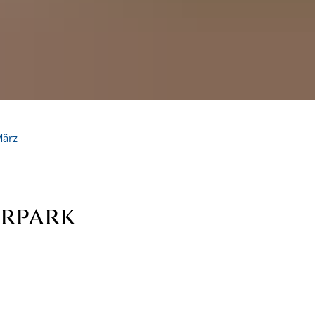
ärz
urpark