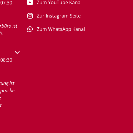
Zum YouTube Kanal
07:30
Zur Instagram Seite
rbüro ist
Zum WhatsApp Kanal
h.
s- oder Schließzeiten auszublenden
08:30
tung ist
sprache
e
t