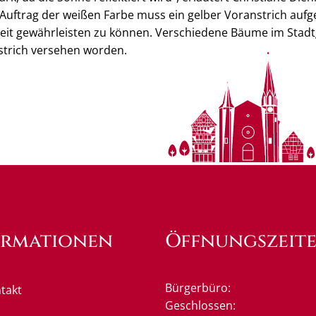
 Auftrag der weißen Farbe muss ein gelber Voranstrich auf
eit gewährleisten zu können. Verschiedene Bäume im Stadtg
strich versehen worden.
ormationen
Öffnungszeit
Bürgerbüro:
takt
Klicken, um weitere Öffnung
Geschlossen: