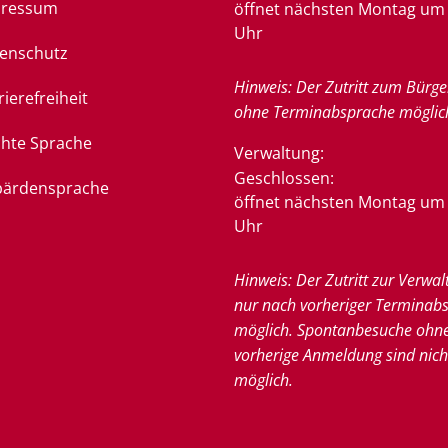
pressum
öffnet nächsten Montag um 
Uhr
enschutz
Hinweis: Der Zutritt zum Bürge
rierefreiheit
ohne Terminabsprache möglic
chte Sprache
Verwaltung:
Klicken, um weitere Öffnung
Geschlossen:
ärdensprache
öffnet nächsten Montag um 
Uhr
Hinweis: Der Zutritt zur Verwal
nur nach vorheriger Terminab
möglich. Spontanbesuche ohn
vorherige Anmeldung sind nich
möglich.