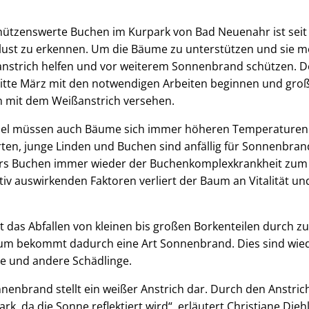
hützenswerte Buchen im Kurpark von Bad Neuenahr ist seit 
verlust zu erkennen. Um die Bäume zu unterstützen und sie m
anstrich helfen und vor weiterem Sonnenbrand schützen. D
Mitte März mit den notwendigen Arbeiten beginnen und gr
n mit dem Weißanstrich versehen.
el müssen auch Bäume sich immer höheren Temperaturen s
en, junge Linden und Buchen sind anfällig für Sonnenbrand
ers Buchen immer wieder der Buchenkomplexkrankheit zum 
tiv auswirkenden Faktoren verliert der Baum an Vitalität und
st das Abfallen von kleinen bis großen Borkenteilen durch
aum bekommt dadurch eine Art Sonnenbrand. Dies sind wie
ilze und andere Schädlinge.
nenbrand stellt ein weißer Anstrich dar. Durch den Anstrich 
rk, da die Sonne reflektiert wird“, erläutert Christiane Die