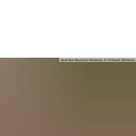
Barrierefreiheit
Öffnungszeiten
Kontakt
ADT
FREIZEIT
Stadt Bad Neuenahr-Ahrweiler, © Christoph Steinborn