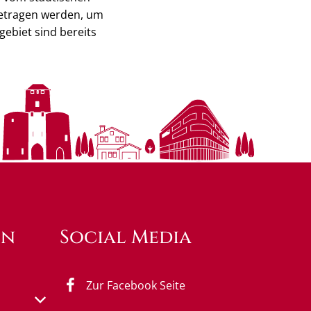
getragen werden, um
ebiet sind bereits
en
Social Media
Zur Facebook Seite
s- oder Schließzeiten auszublenden