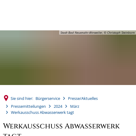
MENÜ
Stadt Bad Neuenahr-Ahrweiler, © Christoph Steinborn
Sie sind hier:
Bürgerservice
Presse/Aktuelles
Pressemitteilungen
2024
März
Werkausschuss Abwasserwerk tagt
Werkausschuss Abwasserwerk