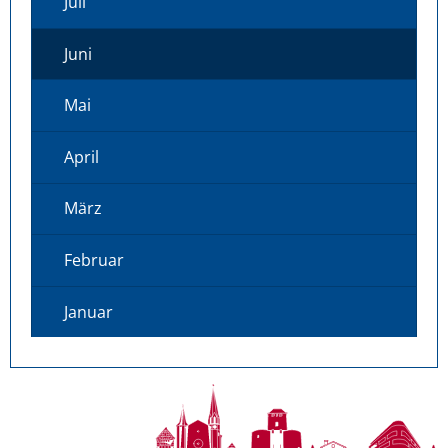
Juli
Juni
Mai
April
März
Februar
Januar