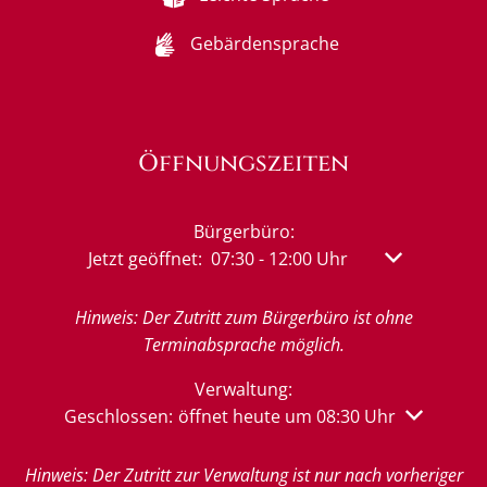
Gebärdensprache
Öffnungszeiten
Bürgerbüro:
Klicken, um weitere Öffnungs- oder Schließzeit
Jetzt geöffnet:
07:30
-
12:00
Uhr
Von 07:30 bis
Hinweis: Der Zutritt zum Bürgerbüro ist ohne
Terminabsprache möglich.
Verwaltung:
Klicken, um weitere Öffnungs- oder Schließzeiten 
Geschlossen:
öffnet heute um 08:30 Uhr
Hinweis: Der Zutritt zur Verwaltung ist nur nach vorheriger