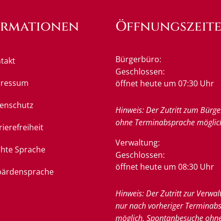
ormationen
Öffnungszeit
Bürgerbüro:
takt
Klicken, um weitere Öffnung
Geschlossen:
pressum
öffnet heute um 07:30 Uhr
enschutz
Hinweis: Der Zutritt zum Bürge
ohne Terminabsprache möglic
rierefreiheit
Verwaltung:
chte Sprache
Klicken, um weitere Öffnung
Geschlossen:
öffnet heute um 08:30 Uhr
ärdensprache
Hinweis: Der Zutritt zur Verwal
nur nach vorheriger Terminab
möglich. Spontanbesuche ohn