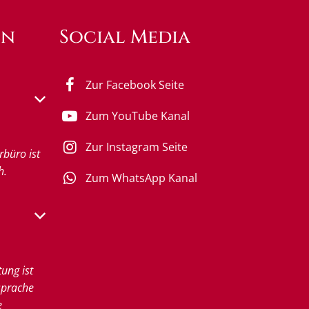
en
Social Media
Zur Facebook Seite
s- oder Schließzeiten auszublenden
Zum YouTube Kanal
Zur Instagram Seite
rbüro ist
h.
Zum WhatsApp Kanal
s- oder Schließzeiten auszublenden
tung ist
sprache
e