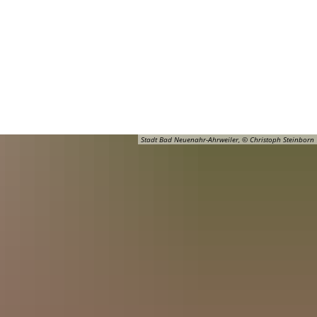
Barrierefreiheit
Öffnungszeiten
Kontakt
ADT
FREIZEIT
Stadt Bad Neuenahr-Ahrweiler, © Christoph Steinborn