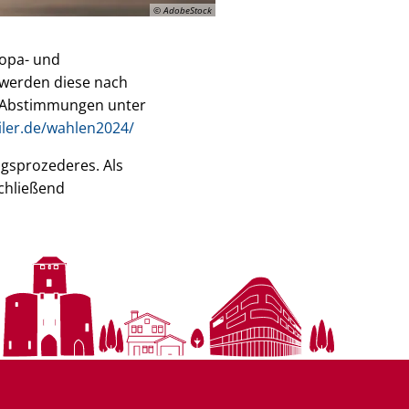
© AdobeStock
ropa- und
 werden diese nach
nd Abstimmungen unter
ler.de/wahlen2024/
ngsprozederes. Als
schließend