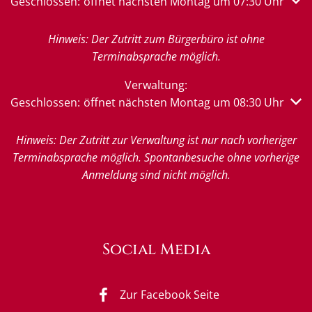
Klicken, um weitere Öffnungs- oder Schließzeiten auszub
Geschlossen:
öffnet nächsten Montag um 07:30 Uhr
Hinweis: Der Zutritt zum Bürgerbüro ist ohne
Terminabsprache möglich.
Verwaltung:
Klicken, um weitere Öffnungs- oder Schließzeiten auszub
Geschlossen:
öffnet nächsten Montag um 08:30 Uhr
Hinweis: Der Zutritt zur Verwaltung ist nur nach vorheriger
Terminabsprache möglich. Spontanbesuche ohne vorherige
Anmeldung sind nicht möglich.
Social Media
Zur Facebook Seite