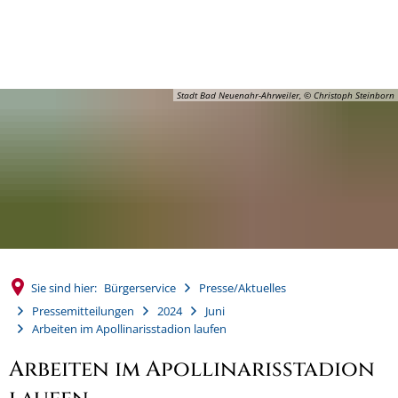
MENÜ
Stadt Bad Neuenahr-Ahrweiler, © Christoph Steinborn
Sie sind hier:
Bürgerservice
Presse/Aktuelles
Pressemitteilungen
2024
Juni
Arbeiten im Apollinarisstadion laufen
Arbeiten im Apollinarisstadion