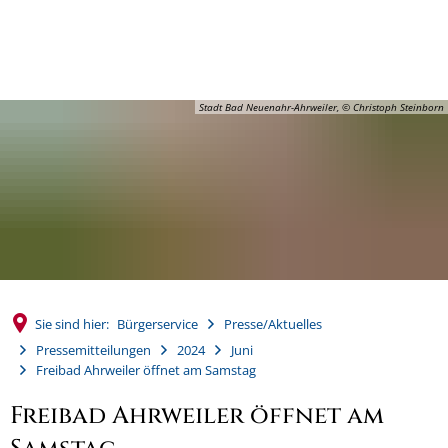
MENÜ
Stadt Bad Neuenahr-Ahrweiler, © Christoph Steinborn
Sie sind hier:
Bürgerservice
Presse/Aktuelles
Pressemitteilungen
2024
Juni
Freibad Ahrweiler öffnet am Samstag
Freibad Ahrweiler öffnet am