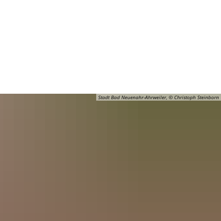
Barrierefreiheit
Öffnungszeiten
Kontakt
ADT
FREIZEIT
Stadt Bad Neuenahr-Ahrweiler, © Christoph Steinborn