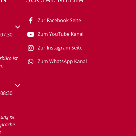
Zur Facebook Seite
s- oder Schließzeiten auszublenden
Zum YouTube Kanal
07:30
Zur Instagram Seite
rbüro ist
Zum WhatsApp Kanal
h.
s- oder Schließzeiten auszublenden
08:30
tung ist
sprache
e