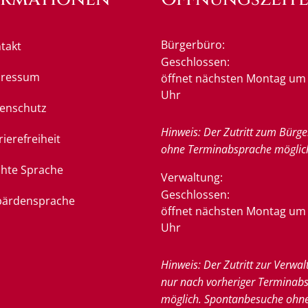
Bürgerbüro:
takt
Klicken, um weitere Öffnung
Geschlossen:
pressum
öffnet nächsten Montag um 
Uhr
enschutz
Hinweis: Der Zutritt zum Bürge
rierefreiheit
ohne Terminabsprache möglic
chte Sprache
Verwaltung:
Klicken, um weitere Öffnung
Geschlossen:
ärdensprache
öffnet nächsten Montag um 
Uhr
Hinweis: Der Zutritt zur Verwal
nur nach vorheriger Terminab
möglich. Spontanbesuche ohn