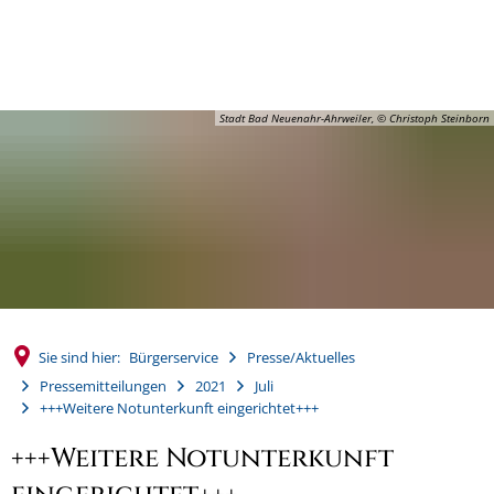
MENÜ
Stadt Bad Neuenahr-Ahrweiler, © Christoph Steinborn
Sie sind hier:
Bürgerservice
Presse/Aktuelles
Pressemitteilungen
2021
Juli
+++Weitere Notunterkunft eingerichtet+++
+++Weitere Notunterkunft