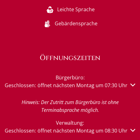
Leichte Sprache
Gebärdensprache
Öffnungszeiten
Bürgerbüro:
Klicken, um weitere Öffnungs- oder Schließzeiten auszub
Geschlossen:
öffnet nächsten Montag um 07:30 Uhr
Hinweis: Der Zutritt zum Bürgerbüro ist ohne
Terminabsprache möglich.
Verwaltung:
Klicken, um weitere Öffnungs- oder Schließzeiten auszub
Geschlossen:
öffnet nächsten Montag um 08:30 Uhr