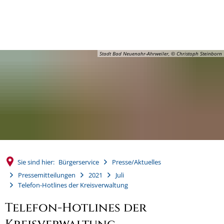
MENÜ
Stadt Bad Neuenahr-Ahrweiler, © Christoph Steinborn
Sie sind hier:
Bürgerservice
Presse/Aktuelles
Pressemitteilungen
2021
Juli
Telefon-Hotlines der Kreisverwaltung
Telefon-Hotlines der