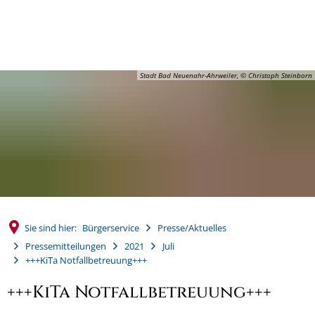
MENÜ
Stadt Bad Neuenahr-Ahrweiler, © Christoph Steinborn
Sie sind hier:
Bürgerservice
Presse/Aktuelles
Pressemitteilungen
2021
Juli
+++KiTa Notfallbetreuung+++
+++KiTa Notfallbetreuung+++