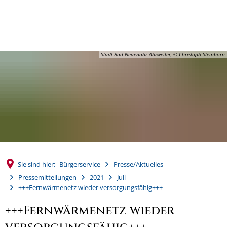
MENÜ
Stadt Bad Neuenahr-Ahrweiler, © Christoph Steinborn
Sie sind hier:
Bürgerservice
Presse/Aktuelles
Pressemitteilungen
2021
Juli
+++Fernwärmenetz wieder versorgungsfähig+++
+++Fernwärmenetz wieder