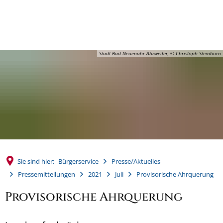
MENÜ
Stadt Bad Neuenahr-Ahrweiler, © Christoph Steinborn
Sie sind hier:
Bürgerservice
Presse/Aktuelles
Pressemitteilungen
2021
Juli
Provisorische Ahrquerung
Provisorische Ahrquerung