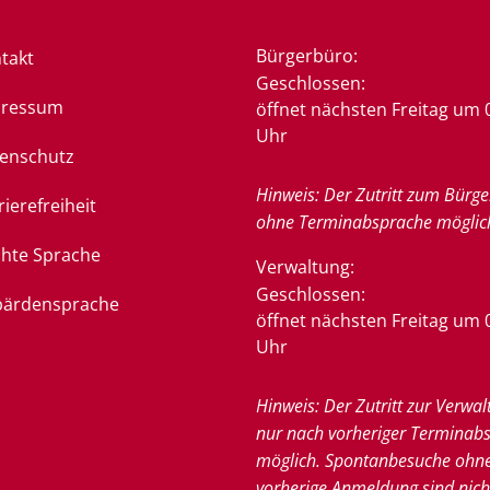
Bürgerbüro:
takt
Klicken, um weitere Öffnung
Geschlossen:
pressum
öffnet nächsten Freitag um 
Uhr
enschutz
Hinweis: Der Zutritt zum Bürge
rierefreiheit
ohne Terminabsprache möglic
chte Sprache
Verwaltung:
Klicken, um weitere Öffnung
Geschlossen:
ärdensprache
öffnet nächsten Freitag um 
Uhr
Hinweis: Der Zutritt zur Verwal
nur nach vorheriger Terminab
möglich. Spontanbesuche ohn
vorherige Anmeldung sind nich