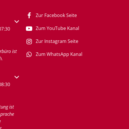
Zur Facebook Seite
s- oder Schließzeiten auszublenden
Zum YouTube Kanal
07:30
Zur Instagram Seite
rbüro ist
Zum WhatsApp Kanal
h.
s- oder Schließzeiten auszublenden
08:30
tung ist
sprache
e
t