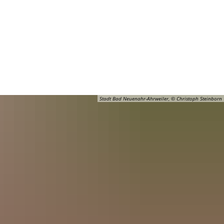
Barrierefreiheit
Öffnungszeiten
Kontakt
ADT
FREIZEIT
Stadt Bad Neuenahr-Ahrweiler, © Christoph Steinborn