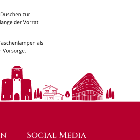
-Duschen zur
olange der Vorrat
e Taschenlampen als
r Vorsorge.
en
Social Media