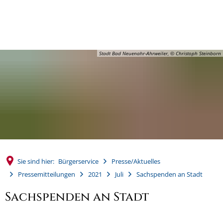
MENÜ
Stadt Bad Neuenahr-Ahrweiler, © Christoph Steinborn
Sie sind hier:
Bürgerservice
Presse/Aktuelles
Pressemitteilungen
2021
Juli
Sachspenden an Stadt
Sachspenden an Stadt