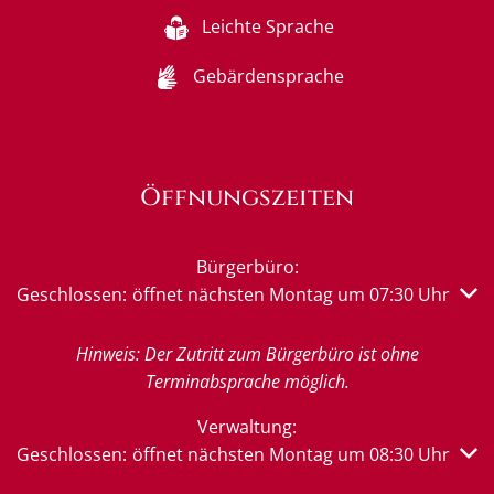
Leichte Sprache
Gebärdensprache
Öffnungszeiten
Bürgerbüro:
Klicken, um weitere Öffnungs- oder Schließzeiten auszub
Geschlossen:
öffnet nächsten Montag um 07:30 Uhr
Hinweis: Der Zutritt zum Bürgerbüro ist ohne
Terminabsprache möglich.
Verwaltung:
Klicken, um weitere Öffnungs- oder Schließzeiten auszub
Geschlossen:
öffnet nächsten Montag um 08:30 Uhr