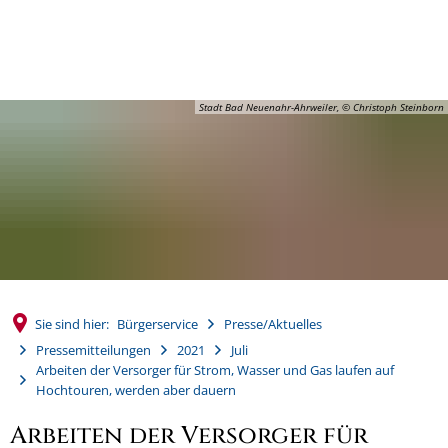
MENÜ
Stadt Bad Neuenahr-Ahrweiler, © Christoph Steinborn
Sie sind hier:
Bürgerservice
Presse/Aktuelles
Pressemitteilungen
2021
Juli
Arbeiten der Versorger für Strom, Wasser und Gas laufen auf
Hochtouren, werden aber dauern
Arbeiten der Versorger für