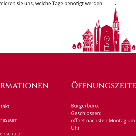
rmieren sie uns, welche Tage benötigt werden.
ormationen
Öffnungszeit
Bürgerbüro:
takt
Klicken, um weitere Öffnung
Geschlossen:
pressum
öffnet nächsten Montag um 
Uhr
enschutz