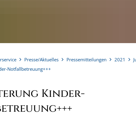
rservice
Presse/Aktuelles
Pressemitteilungen
2021
J
der-Notfallbetreuung+++
terung Kinder-
betreuung+++