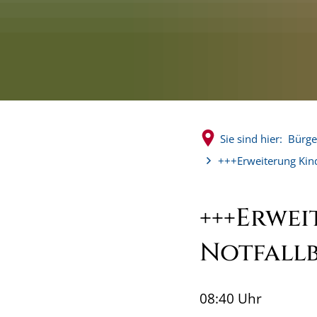
Sie sind hier:
Bürge
+++Erweiterung Kin
+++Erwei
Notfall
08:40 Uhr