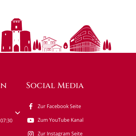
en
Social Media
Zur Facebook Seite
s- oder Schließzeiten auszublenden
Zum YouTube Kanal
07:30
Zur Instagram Seite