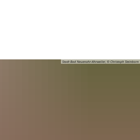
Barrierefreiheit
Öffnungszeiten
Kontakt
ADT
FREIZEIT
Stadt Bad Neuenahr-Ahrweiler, © Christoph Steinborn