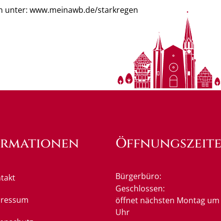
n unter: www.meinawb.de/starkregen
ormationen
Öffnungszeit
Bürgerbüro:
takt
Klicken, um weitere Öffnung
Geschlossen:
pressum
öffnet nächsten Montag um 
Uhr