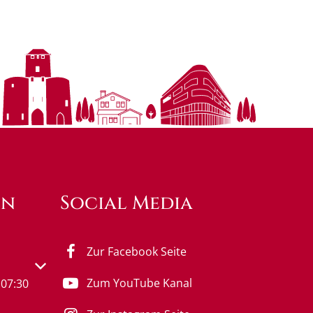
en
Social Media
Zur Facebook Seite
s- oder Schließzeiten auszublenden
Zum YouTube Kanal
07:30