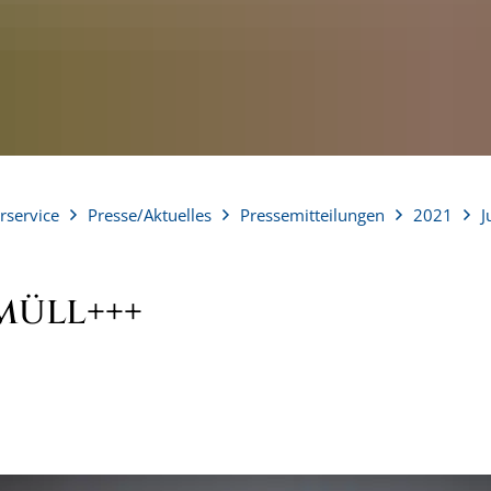
rservice
Presse/Aktuelles
Pressemitteilungen
2021
J
müll+++