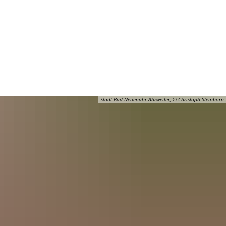
Barrierefreiheit
Öffnungszeiten
Kontakt
ADT
FREIZEIT
Stadt Bad Neuenahr-Ahrweiler, © Christoph Steinborn