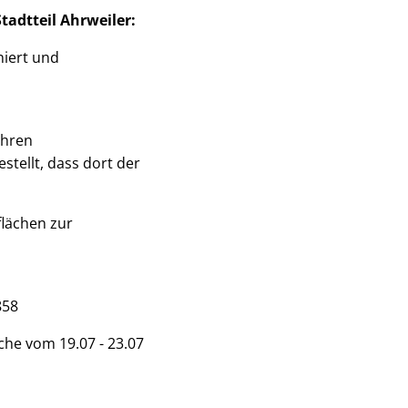
tadtteil Ahrweiler:
niert und
ihren
tellt, dass dort der
flächen zur
858
che vom 19.07 - 23.07