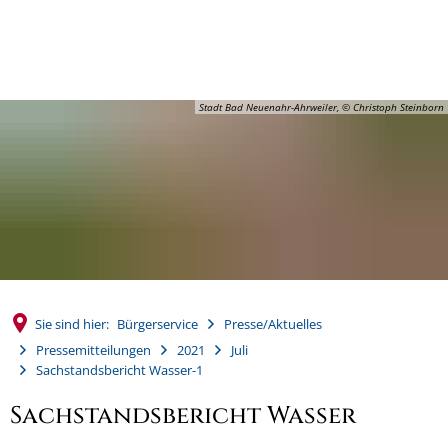
MENÜ
Stadt Bad Neuenahr-Ahrweiler, © Christoph Steinborn
Sie sind hier:
Bürgerservice
Presse/Aktuelles
Pressemitteilungen
2021
Juli
Sachstandsbericht Wasser-1
Sachstandsbericht Wasser