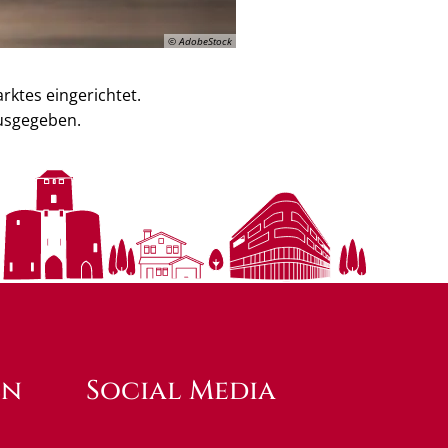
© AdobeStock
rktes eingerichtet.
ausgegeben.
en
Social Media