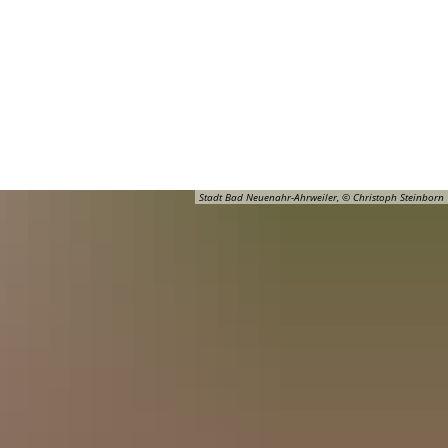
Barrierefreiheit
Öffnungszeiten
Kontakt
ADT
FREIZEIT
Stadt Bad Neuenahr-Ahrweiler, © Christoph Steinborn