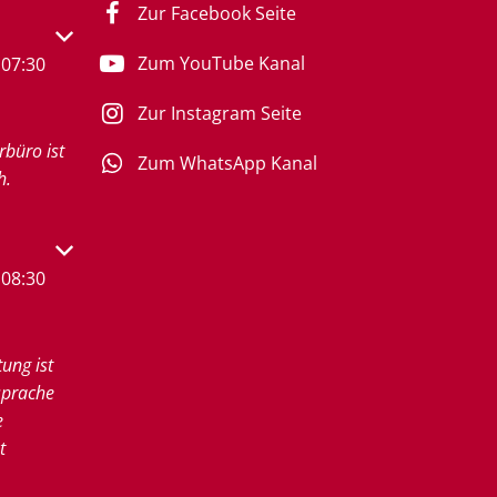
Zur Facebook Seite
s- oder Schließzeiten auszublenden
Zum YouTube Kanal
07:30
Zur Instagram Seite
rbüro ist
Zum WhatsApp Kanal
h.
s- oder Schließzeiten auszublenden
08:30
tung ist
sprache
e
t