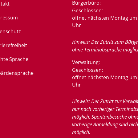
Bürgerbüro:
takt
Klicken, um weitere Öffnung
Geschlossen:
pressum
öffnet nächsten Montag um 
Uhr
enschutz
Hinweis: Der Zutritt zum Bürge
rierefreiheit
ohne Terminabsprache möglic
chte Sprache
Verwaltung:
Klicken, um weitere Öffnung
Geschlossen:
ärdensprache
öffnet nächsten Montag um 
Uhr
Hinweis: Der Zutritt zur Verwal
nur nach vorheriger Terminab
möglich. Spontanbesuche ohn
vorherige Anmeldung sind nich
möglich.