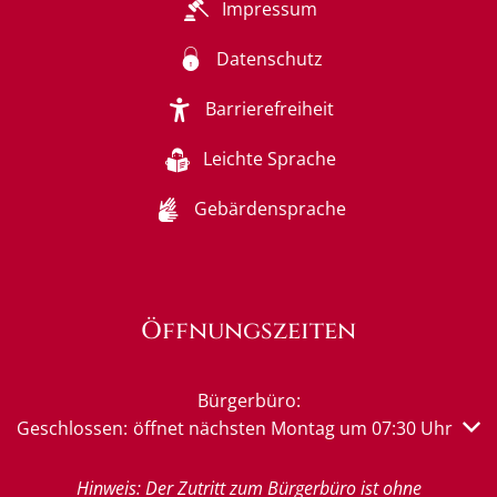
Impressum
Datenschutz
Barrierefreiheit
Leichte Sprache
Gebärdensprache
Öffnungszeiten
Bürgerbüro:
Klicken, um weitere Öffnungs- oder Schließzeiten auszub
Geschlossen:
öffnet nächsten Montag um 07:30 Uhr
Hinweis: Der Zutritt zum Bürgerbüro ist ohne