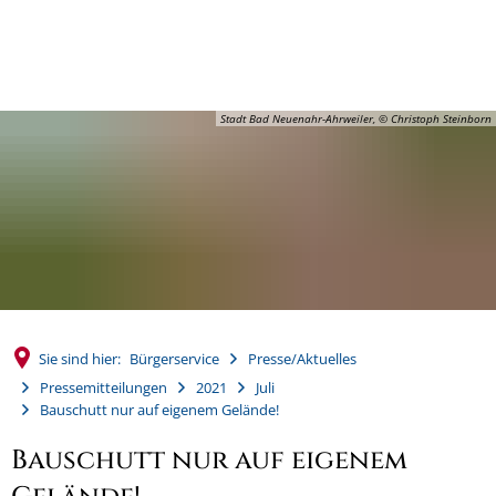
MENÜ
Stadt Bad Neuenahr-Ahrweiler, © Christoph Steinborn
Sie sind hier:
Bürgerservice
Presse/Aktuelles
Pressemitteilungen
2021
Juli
Bauschutt nur auf eigenem Gelände!
Bauschutt nur auf eigenem