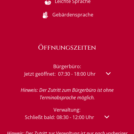
Leichte Sprache
Gebärdensprache
Öffnungszeiten
Bürgerbüro:
Klicken, um weitere Öffnungs- oder Schließzeit
Jetzt geöffnet:
07:30
-
18:00
Uhr
Von 07:30 bis
Hinweis: Der Zutritt zum Bürgerbüro ist ohne
Terminabsprache möglich.
Verwaltung:
Klicken, um weitere Öffnungs- oder Schließzeit
Schließt bald:
08:30
-
12:00
Uhr
Von 08:30 bis 
Hinweis: Der Zutritt zur Verwaltung ist nur nach vorheriger