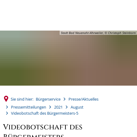
MENÜ
Stadt Bad Neuenahr-Ahrweiler, © Christoph Steinborn
Sie sind hier:
Bürgerservice
Presse/Aktuelles
Pressemitteilungen
2021
August
Videobotschaft des Bürgermeisters-5
Videobotschaft des