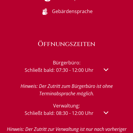
Gebärdensprache
Öffnungszeiten
Bürgerbüro:
Klicken, um weitere Öffnungs- oder Schließzeit
Schließt bald:
07:30
-
12:00
Uhr
Von 07:30 bis 
Hinweis: Der Zutritt zum Bürgerbüro ist ohne
Terminabsprache möglich.
Verwaltung:
Klicken, um weitere Öffnungs- oder Schließzeit
Schließt bald:
08:30
-
12:00
Uhr
Von 08:30 bis 
Hinweis: Der Zutritt zur Verwaltung ist nur nach vorheriger