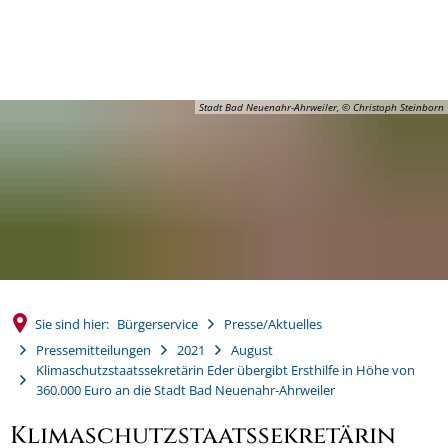
MENÜ
Stadt Bad Neuenahr-Ahrweiler, © Christoph Steinborn
Sie sind hier:
Bürgerservice
Presse/Aktuelles
Pressemitteilungen
2021
August
Klimaschutzstaatssekretärin Eder übergibt Ersthilfe in Höhe von
360.000 Euro an die Stadt Bad Neuenahr-Ahrweiler
Klimaschutzstaatssekretärin