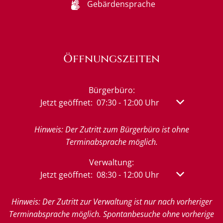
Gebärdensprache
Öffnungszeiten
Bürgerbüro:
Klicken, um weitere Öffnungs- oder Schließzeit
Jetzt geöffnet:
07:30
-
12:00
Uhr
Von 07:30 bis
Hinweis: Der Zutritt zum Bürgerbüro ist ohne
Terminabsprache möglich.
Verwaltung:
Klicken, um weitere Öffnungs- oder Schließzeit
Jetzt geöffnet:
08:30
-
12:00
Uhr
Von 08:30 bis
Hinweis: Der Zutritt zur Verwaltung ist nur nach vorheriger
Terminabsprache möglich. Spontanbesuche ohne vorherige